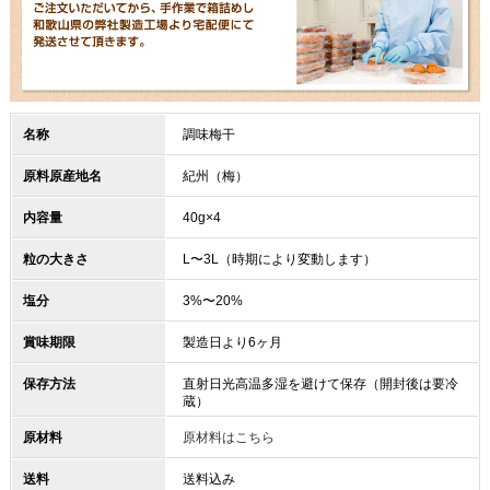
名称
調味梅干
原料原産地名
紀州（梅）
内容量
40g×4
粒の大きさ
L〜3L（時期により変動します）
塩分
3%〜20%
賞味期限
製造日より6ヶ月
保存方法
直射日光高温多湿を避けて保存（開封後は要冷
蔵）
原材料
原材料はこちら
送料
送料込み