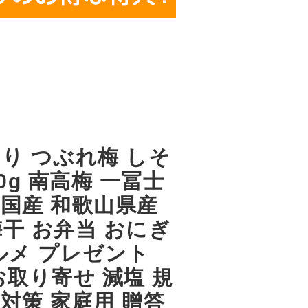
り つぶれ梅 しそ
00g 南高梅 一冨士
 国産 和歌山県産
干 お弁当 おにぎ
ルメ プレゼント
お取り寄せ 減塩 規
対策 家庭用 贈答