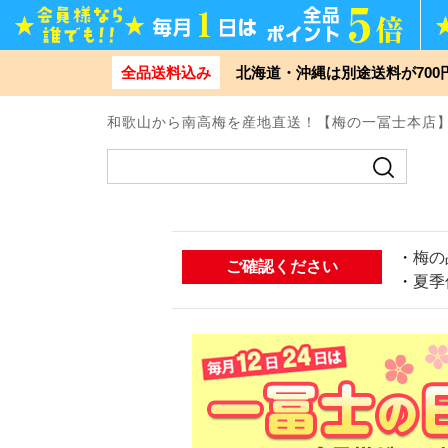
全品送料込み
北海道・沖縄は別途送料が70
和歌山から南高梅を産地直送！【梅の一冨士本店
・
梅の
ご確認ください
・
夏季