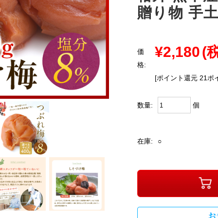
贈り物 手
¥2,180
(
価
格:
[ポイント還元 21ポ
個
数量:
在庫:
○