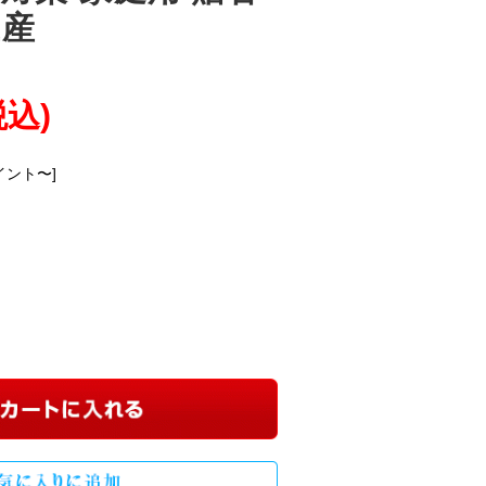
土産
税込)
イント〜]