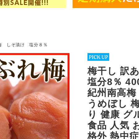
梅 しそ漬け 塩分８％
梅干し 訳あ
塩分8％ 4
紀州南高梅
うめぼし 梅
り 健康 グ
食品 人気 
格外 熱中症