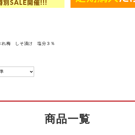
ぶれ梅 しそ漬け 塩分３％
商品一覧