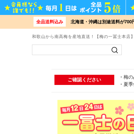
全品送料込み
北海道・沖縄は別途送料が70
和歌山から南高梅を産地直送！【梅の一冨士本店
・
梅の
ご確認ください
・
夏季