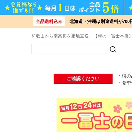
全品送料込み
北海道・沖縄は別途送料が70
和歌山から南高梅を産地直送！【梅の一冨士本店
・
梅の
ご確認ください
・
夏季