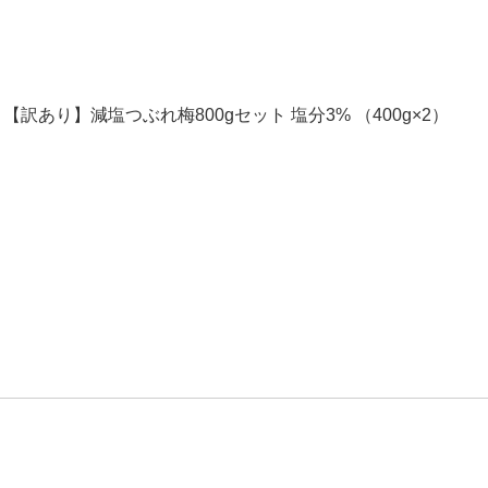
【訳あり】減塩つぶれ梅800gセット 塩分3% （400g×2）